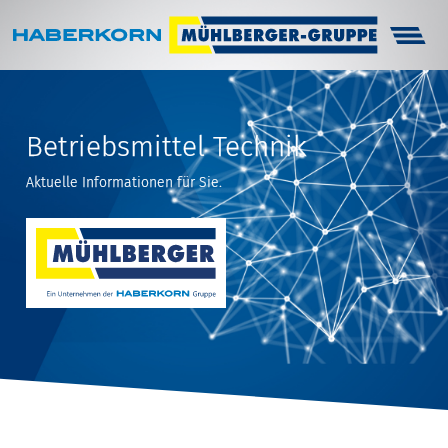
Haberkorn
Unternehmen
Betriebsmittel Technik
Infocenter
Aktuelle Informationen für Sie.
Arbeitsschutz
Technik
Karriere
Kontakt